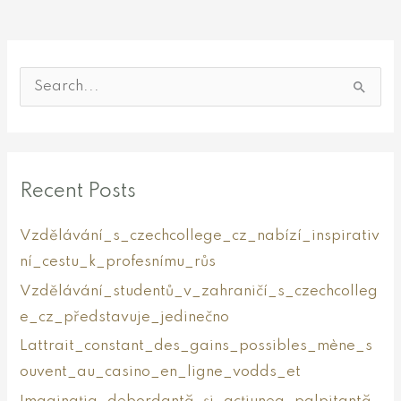
S
e
a
r
Recent Posts
c
h
Vzdělávání_s_czechcollege_cz_nabízí_inspirativ
f
ní_cestu_k_profesnímu_růs
o
Vzdělávání_studentů_v_zahraničí_s_czechcolleg
r
e_cz_představuje_jedinečno
:
Lattrait_constant_des_gains_possibles_mène_s
ouvent_au_casino_en_ligne_vodds_et