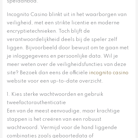
spelaanbod.
Incognito Casino blinkt uit in het waarborgen van
veiligheid, met een strikte licentie en moderne
encryptietechnieken. Toch blijft de
verantwoordelijkheid deels bij de speler zelf
liggen. Bijvoorbeeld door bewust om te gaan met
je inloggegevens en persoonlijke data. Wil je
meer weten over de veiligheidsfuncties van deze
site? Bezoek dan eens de officiële
incognito casino
website voor een up-to-date overzicht.
1. Kies sterke wachtwoorden en gebruik
tweefactorauthenticatie
Een van de meest eenvoudige, maar krachtige
stappen is het creëren van een robuust
wachtwoord. Vermijd voor de hand liggende
combinaties zoals geboortedata of