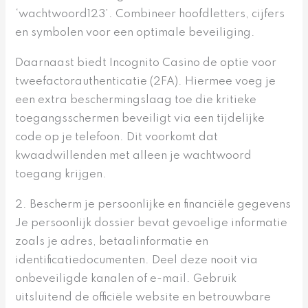
‘wachtwoord123’. Combineer hoofdletters, cijfers
en symbolen voor een optimale beveiliging.
Daarnaast biedt Incognito Casino de optie voor
tweefactorauthenticatie (2FA). Hiermee voeg je
een extra beschermingslaag toe die kritieke
toegangsschermen beveiligt via een tijdelijke
code op je telefoon. Dit voorkomt dat
kwaadwillenden met alleen je wachtwoord
toegang krijgen.
2. Bescherm je persoonlijke en financiële gegevens
Je persoonlijk dossier bevat gevoelige informatie
zoals je adres, betaalinformatie en
identificatiedocumenten. Deel deze nooit via
onbeveiligde kanalen of e-mail. Gebruik
uitsluitend de officiële website en betrouwbare