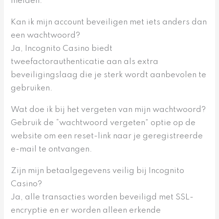
melden.
Kan ik mijn account beveiligen met iets anders dan
een wachtwoord?
Ja, Incognito Casino biedt
tweefactorauthenticatie aan als extra
beveiligingslaag die je sterk wordt aanbevolen te
gebruiken.
Wat doe ik bij het vergeten van mijn wachtwoord?
Gebruik de “wachtwoord vergeten” optie op de
website om een reset-link naar je geregistreerde
e-mail te ontvangen.
Zijn mijn betaalgegevens veilig bij Incognito
Casino?
Ja, alle transacties worden beveiligd met SSL-
encryptie en er worden alleen erkende