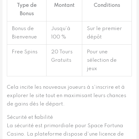
Type de
Montant
Conditions
Bonus
Bonus de
Jusqu’à
Sur le premier
Bienvenue
100 %
dépôt
Free Spins
20 Tours
Pour une
Gratuits
sélection de
jeux
Cela incite les nouveaux joueurs à s’inscrire et à
explorer le site tout en maximisant leurs chances
de gains dès le départ.
Sécurité et fiabilité
La sécurité est primordiale pour Space Fortuna
Casino. La plateforme dispose d’une licence de