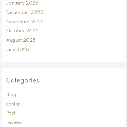
January 2026
December 2025
November 2025
October 2025
August 2025
July 2025
Categories
Blog
casino
Post
review