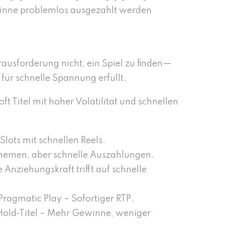
winne problemlos ausgezahlt werden
rausforderung nicht, ein Spiel zu finden—
 für schnelle Spannung erfüllt.
oft Titel mit hoher Volatilität und schnellen
 Slots mit schnellen Reels.
hemen, aber schnelle Auszahlungen.
 Anziehungskraft trifft auf schnelle
Pragmatic Play – Sofortiger RTP.
old‑Titel – Mehr Gewinne, weniger