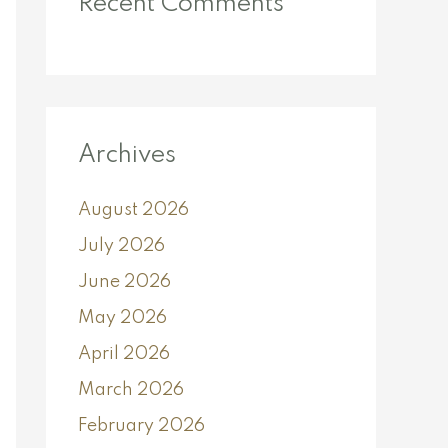
Recent Comments
Archives
August 2026
July 2026
June 2026
May 2026
April 2026
March 2026
February 2026