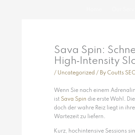
Skip
Home
Our Serv
to
content
Sava Spin: Schn
High‑Intensity Sl
/
Uncategorized
/ By
Coutts SE
Wenn Sie nach einem Adrenalink
ist
Sava Spin
die erste Wahl. Die 
doch der wahre Reiz liegt in ihr
Wartezeit zu liefern.
Kurz, hochintensive Sessions si