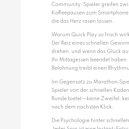
Community. Spieler greifen zw
Kaffeepausen zum Smartphone, 
die das Herz rasen lassen.
Warum Quick Play so frisch wir
Der Reiz eines schnellen Gewinns
drehen, und wenn das Glück auf Ih
Ihr Mittagessen beendet haben.
Belohnung treibt einen Rhythmu
Im Gegensatz zu Marathon‑Spiel
Spieler von der schnellen Kadenz
Runde bietet—keine Zweifel, kei
nach dem nächsten Klick.
Die Psychologie hinter schnelle