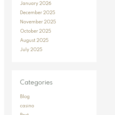
January 2026
December 2025
November 2025
October 2025
August 2025
July 2025
Categories
Blog
casino