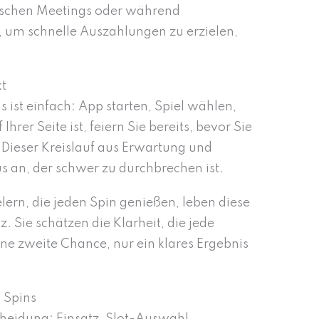
ischen Meetings oder während
um schnelle Auszahlungen zu erzielen,
kt
 ist einfach: App starten, Spiel wählen,
rer Seite ist, feiern Sie bereits, bevor Sie
 Dieser Kreislauf aus Erwartung und
s an, der schwer zu durchbrechen ist.
ern, die jeden Spin genießen, leben diese
. Sie schätzen die Klarheit, die jede
ne zweite Chance, nur ein klares Ergebnis
n Spins