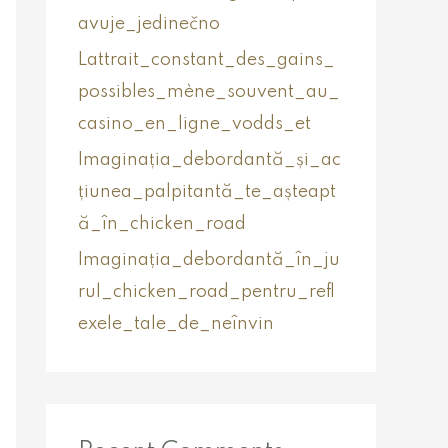
avuje_jedinečno
Lattrait_constant_des_gains_
possibles_mène_souvent_au_
casino_en_ligne_vodds_et
Imaginația_debordantă_și_ac
țiunea_palpitantă_te_așteapt
ă_în_chicken_road
Imaginația_debordantă_în_ju
rul_chicken_road_pentru_refl
exele_tale_de_neînvin