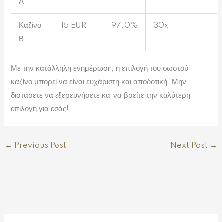
Α
Καζίνο
15 EUR
97.0%
30x
Β
Με την κατάλληλη ενημέρωση, η επιλογή του σωστού
καζίνο μπορεί να είναι ευχάριστη και αποδοτική. Μην
διστάσετε να εξερευνήσετε και να βρείτε την καλύτερη
επιλογή για εσάς!
←
Previous Post
Next Post
→