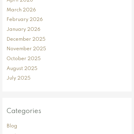
April 2026
March 2026
February 2026
January 2026
December 2025
November 2025
October 2025
August 2025
July 2025
Categories
Blog