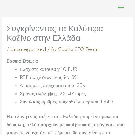
Skip
Mai
to
Men
content
Συγκρίνοντας τα Καλύτερα
Καζίνο στην Ελλάδα
/
Uncategorized
/ By
Coutts SEO Team
Βασικά Στοιχεία
Ελάχιστη κατάθεση: 10 EUR
RTP παιχνιδιών: έως 96.3%
Απαιτήσεις στοιχηματισμού: 35x
Χρόνος ανάληψης: 23-47 ώρες
Συνολικός αριθμός παιχνιδιών: περίπου 1,840
Η επιλογή ενός καζίνο στην Ελλάδα μπορεί να φαίνεται
δύσκολη, αλλά υπάρχουν μερικοί βασικοί παράγοντες που
μπορείτε να εξετάσετε. Σήμερα, θα συγκρίνουμε τα