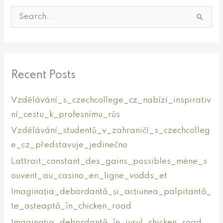
S
e
a
r
Recent Posts
c
h
Vzdělávání_s_czechcollege_cz_nabízí_inspirativ
f
ní_cestu_k_profesnímu_růs
o
Vzdělávání_studentů_v_zahraničí_s_czechcolleg
r
e_cz_představuje_jedinečno
:
Lattrait_constant_des_gains_possibles_mène_s
ouvent_au_casino_en_ligne_vodds_et
Imaginația_debordantă_și_acțiunea_palpitantă_
te_așteaptă_în_chicken_road
Imaginația_debordantă_în_jurul_chicken_road_