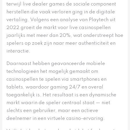
terwijl live dealer games de sociale component
herstellen die vaak verloren ging in de digitale
vertaling. Volgens een analyse van Playtech uit
2022 groeit de markt voor live casinospellen
jaarlijks met meer dan 20%, wat onderstreept hoe
spelers op zoek zijn naar meer authenticiteit en
interactie.
Daarnaast hebben geavanceerde mobiele
technologieën het mogelijk gemaakt om
casinospellen te spelen via smartphones en
tablets, waardoor gaming 24/7 en overal
toegankelijk is. Het resultaat is een dynamische
markt waarin de speler centraal staat — niet
slechts een gebruiker, maar een actieve
deelnemer in een virtuele casino-ervaring.