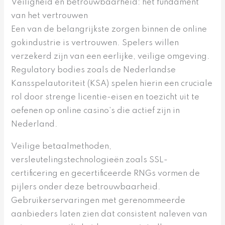
Veiligheid en betrouwbaarheid: het fundament
van het vertrouwen
Een van de belangrijkste zorgen binnen de online
gokindustrie is vertrouwen. Spelers willen
verzekerd zijn van een eerlijke, veilige omgeving.
Regulatory bodies zoals de Nederlandse
Kansspelautoriteit (KSA) spelen hierin een cruciale
rol door strenge licentie-eisen en toezicht uit te
oefenen op online casino’s die actief zijn in
Nederland.
Veilige betaalmethoden,
versleutelingstechnologieën zoals SSL-
certificering en gecertificeerde RNGs vormen de
pijlers onder deze betrouwbaarheid.
Gebruikerservaringen met gerenommeerde
aanbieders laten zien dat consistent naleven van