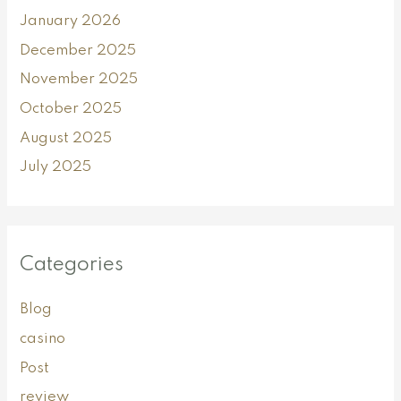
January 2026
December 2025
November 2025
October 2025
August 2025
July 2025
Categories
Blog
casino
Post
review