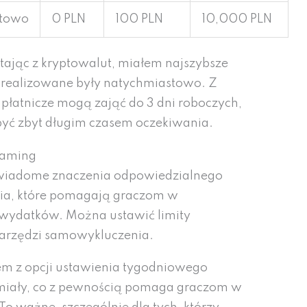
stowo
0 PLN
100 PLN
10,000 PLN
ając z kryptowalut, miałem najszybsze
e realizowane były natychmiastowo. Z
y płatnicze mogą zająć do 3 dni roboczych,
być zbyt długim czasem oczekiwania.
gaming
świadome znaczenia odpowiedzialnego
ia, które pomagają graczom w
 wydatków. Można ustawić limity
narzędzi samowykluczenia.
m z opcji ustawienia tygodniowego
ozumiały, co z pewnością pomaga graczom w