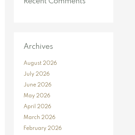
Recent Comments
Archives
August 2026
July 2026
June 2026
May 2026
April 2026
March 2026
February 2026