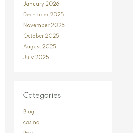
January 2026
December 2025
November 2025
October 2025
August 2025
July 2025
Categories
Blog
casino