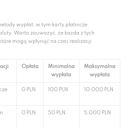
tody wypłat, w tym karty płatnicze,
waluty. Warto zauważyć, że każda z tych
które mogą wpłynąć na czas realizacji
acji
Opłata
Minimalna
Maksymalna
wypłata
wypłata
cze
0 PLN
100 PLN
10,000 PLN
in
0 PLN
50 PLN
5,000 PLN