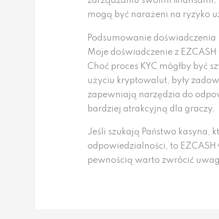
zarządzaniu swoimi finansami. T
mogą być narażeni na ryzyko u
Podsumowanie doświadczenia
Moje doświadczenie z EZCASH 
Choć proces KYC mógłby być szy
użyciu kryptowalut, były zadow
zapewniają narzędzia do odpowi
bardziej atrakcyjną dla graczy.
Jeśli szukają Państwo kasyna, kt
odpowiedzialności, to EZCASH
pewnością warto zwrócić uwagę 