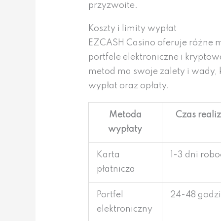
przyzwoite.
Koszty i limity wypłat
EZCASH Casino oferuje różne me
portfele elektroniczne i krypto
metod ma swoje zalety i wady, 
wypłat oraz opłaty.
Metoda
Czas realiz
wypłaty
Karta
1-3 dni robo
płatnicza
Portfel
24-48 godz
elektroniczny