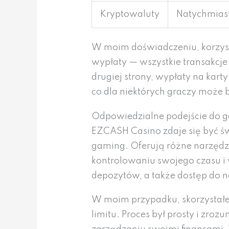
Kryptowaluty
Natychmia
W moim doświadczeniu, korzyst
wypłaty — wszystkie transakcj
drugiej strony, wypłaty na kart
co dla niektórych graczy może 
Odpowiedzialne podejście do 
EZCASH Casino zdaje się być 
gaming. Oferują różne narzędz
kontrolowaniu swojego czasu i
depozytów, a także dostęp do 
W moim przypadku, skorzystałe
limitu. Proces był prosty i zr