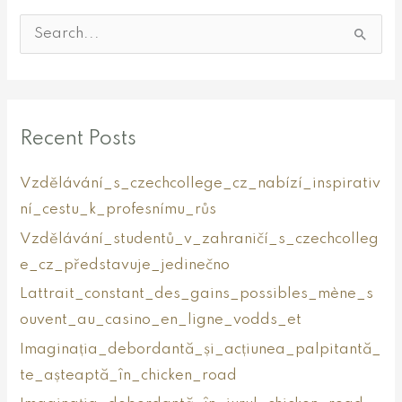
S
e
a
r
Recent Posts
c
h
Vzdělávání_s_czechcollege_cz_nabízí_inspirativ
f
ní_cestu_k_profesnímu_růs
o
Vzdělávání_studentů_v_zahraničí_s_czechcolleg
r
e_cz_představuje_jedinečno
:
Lattrait_constant_des_gains_possibles_mène_s
ouvent_au_casino_en_ligne_vodds_et
Imaginația_debordantă_și_acțiunea_palpitantă_
te_așteaptă_în_chicken_road