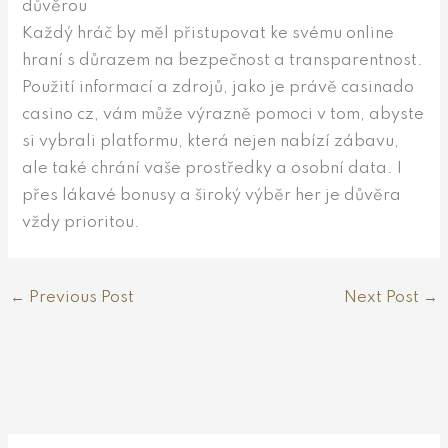
důvěrou
Každý hráč by měl přistupovat ke svému online
hraní s důrazem na bezpečnost a transparentnost.
Použití informací a zdrojů, jako je právě casinado
casino cz, vám může výrazně pomoci v tom, abyste
si vybrali platformu, která nejen nabízí zábavu,
ale také chrání vaše prostředky a osobní data. I
přes lákavé bonusy a široký výběr her je důvěra
vždy prioritou.
←
Previous Post
Next Post
→