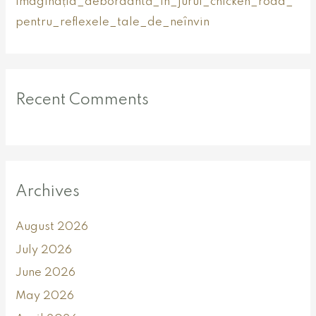
Imaginația_debordantă_în_jurul_chicken_road_
pentru_reflexele_tale_de_neînvin
Recent Comments
Archives
August 2026
July 2026
June 2026
May 2026