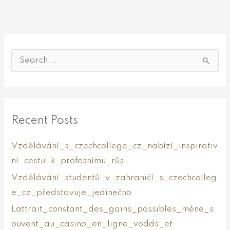
S
e
a
r
Recent Posts
c
h
Vzdělávání_s_czechcollege_cz_nabízí_inspirativ
f
ní_cestu_k_profesnímu_růs
o
Vzdělávání_studentů_v_zahraničí_s_czechcolleg
r
e_cz_představuje_jedinečno
:
Lattrait_constant_des_gains_possibles_mène_s
ouvent_au_casino_en_ligne_vodds_et