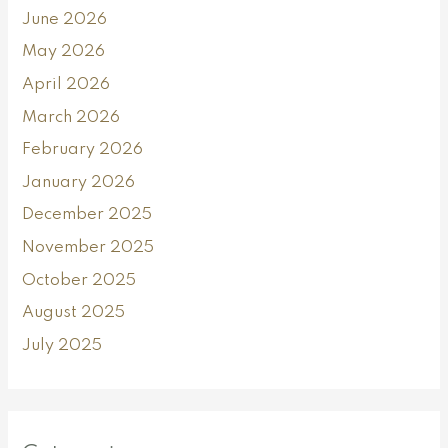
June 2026
May 2026
April 2026
March 2026
February 2026
January 2026
December 2025
November 2025
October 2025
August 2025
July 2025