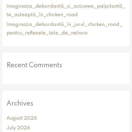
Imaginația_debordantă_și_acțiunea_palpitantă_
te_așteaptă_în_chicken_road
Imaginația_debordantă_în_jurul_chicken_road_
pentru_reflexele_tale_de_neînvin
Recent Comments
Archives
August 2026
July 2026