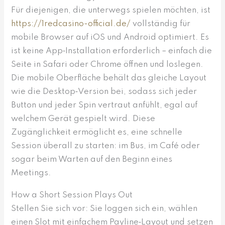
Für diejenigen, die unterwegs spielen möchten, ist
https://1redcasino-official.de/
vollständig für
mobile Browser auf iOS und Android optimiert. Es
ist keine App‑Installation erforderlich – einfach die
Seite in Safari oder Chrome öffnen und loslegen.
Die mobile Oberfläche behält das gleiche Layout
wie die Desktop‑Version bei, sodass sich jeder
Button und jeder Spin vertraut anfühlt, egal auf
welchem Gerät gespielt wird. Diese
Zugänglichkeit ermöglicht es, eine schnelle
Session überall zu starten: im Bus, im Café oder
sogar beim Warten auf den Beginn eines
Meetings.
How a Short Session Plays Out
Stellen Sie sich vor: Sie loggen sich ein, wählen
einen Slot mit einfachem Payline‑Layout und setzen