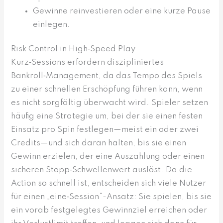
Gewinne reinvestieren oder eine kurze Pause
einlegen.
Risk Control in High‑Speed Play
Kurz‑Sessions erfordern diszipliniertes
Bankroll‑Management, da das Tempo des Spiels
zu einer schnellen Erschöpfung führen kann, wenn
es nicht sorgfältig überwacht wird. Spieler setzen
häufig eine Strategie um, bei der sie einen festen
Einsatz pro Spin festlegen—meist ein oder zwei
Credits—und sich daran halten, bis sie einen
Gewinn erzielen, der eine Auszahlung oder einen
sicheren Stopp‑Schwellenwert auslöst. Da die
Action so schnell ist, entscheiden sich viele Nutzer
für einen „eine‑Session“-Ansatz: Sie spielen, bis sie
ein vorab festgelegtes Gewinnziel erreichen oder