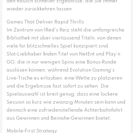
den Rausch schneller Ergebnisse, die Sie immer
wieder zurückkehren lassen.
Games That Deliver Rapid Thrills
Im Zentrum von 1Red’s Reiz steht die umfangreiche
Bibliothek mit über viertausend Titeln, von denen
viele für blitzschnelles Spiel konzipiert sind.
Slot‑Liebhaber finden Titel von NetEnt und Play’n
GO, die in nur wenigen Spins eine Bonus‑Runde
auslösen können, während Evolution Gaming’s
Live‑Tische es erlauben, eine Wette zu platzieren
und die Ergebnisse fast sofort zu sehen. Die
Spielauswahl ist breit genug, dass eine lockere
Session so kurz wie zwanzig Minuten sein kann und
dennoch eine zufriedenstellende Achterbahnfahrt
aus Gewinnen und Beinahe‑Gewinnen bietet.
Mobile‑First Strategy