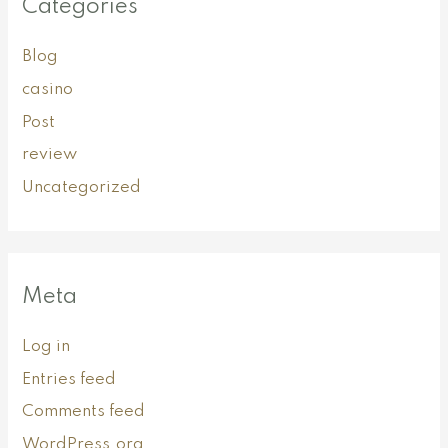
Categories
Blog
casino
Post
review
Uncategorized
Meta
Log in
Entries feed
Comments feed
WordPress.org