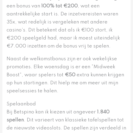
een bonus van
100% tot €200
, wat een
aantrekkelijke start is. De inzetvereisten waren
35x, wat redelijk is vergeleken met andere
casino’s. Dit betekent dat als ik €100 stort, ik
€200 speelgeld had, maar ik moest uiteindelijk
€7.000 inzetten om de bonus vrij te spelen.
Naast de welkomstbonus zijn er ook wekelijkse
promoties. Elke woensdag is er een “Midweek
Boost”, waar spelers tot
€50
extra kunnen krijgen
op hun stortingen. Dit hielp me om meer uit mijn
speelsessies te halen.
Spelaanbod
Bij Betspino kan ik kiezen uit ongeveer
1.840
spellen
. Dit varieert van klassieke tafelspellen tot
de nieuwste videoslots. De spellen zijn verdeeld in