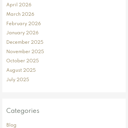
April 2026
March 2026
February 2026
January 2026
December 2025
November 2025
October 2025
August 2025
July 2025
Categories
Blog