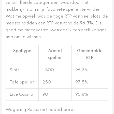
verschillende categorieën, waardoor het
makkelijk is om mijn favoriete spellen te vinden.
Wat me opviel, was de hoge RTP van veel slots; de
meeste hadden een RTP van rond de
96.3%
. Dit
geeft me meer vertrouwen dat ik een eerlijke kans
heb om te winnen.
Speltype
Aantal
Gemiddelde
spellen
RTP
Slots
1.500
96.3%
Tafelspellen
250
97.5%
Live Casino
90
95.8%
Wagering Races en Leaderboards