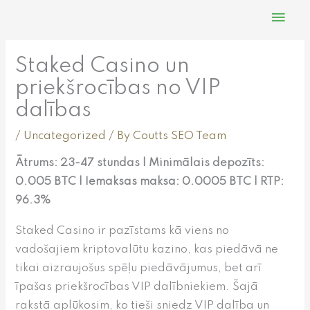
Skip
Mai
to
Men
content
Staked Casino un
priekšrocības no VIP
dalības
/
Uncategorized
/ By
Coutts SEO Team
Ātrums: 23-47 stundas | Minimālais depozīts:
0.005 BTC | Iemaksas maksa: 0.0005 BTC | RTP:
96.3%
Staked Casino ir pazīstams kā viens no
vadošajiem kriptovalūtu kazino, kas piedāvā ne
tikai aizraujošus spēļu piedāvājumus, bet arī
īpašas priekšrocības VIP dalībniekiem. Šajā
rakstā aplūkosim, ko tieši sniedz VIP dalība un