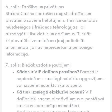
6. solis: Drošība un privātums
Staked Casino nodrošina augstu drošību un
privātumu saviem lietotājiem. Tiek izmantotas
mūsdienīgas šifrēšanas tehnoloģijas, lai
aizsargātu jūsu datus un darījumus. Turklāt
kriptovalūtu izmantošana ļauj palielināt
anonimitāti, jo nav nepieciešama personīga
informācija.
7. solis: Biežāk uzdotie jautājumi
Kādas ir VIP dalības prasības?
Parasti ir
nepieciešams sasniegt noteiktu apgrozījumu
vai izspēlēt noteiktu skaitu spēļu.
Kā tiek izsniegti ekskluzīvi bonusi?
VIP
dalībnieki saņem piedāvājumus e-pastā vai
caur savu personīgo menedžeri.