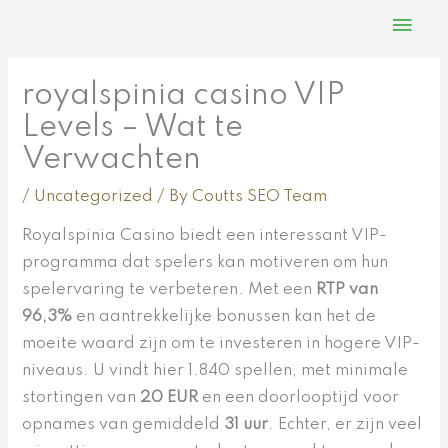
Skip
Mai
to
Men
content
royalspinia casino VIP
Levels – Wat te
Verwachten
/
Uncategorized
/ By
Coutts SEO Team
Royalspinia Casino biedt een interessant VIP-
programma dat spelers kan motiveren om hun
spelervaring te verbeteren. Met een
RTP van
96,3%
en aantrekkelijke bonussen kan het de
moeite waard zijn om te investeren in hogere VIP-
niveaus. U vindt hier 1.840 spellen, met minimale
stortingen van
20 EUR
en een doorlooptijd voor
opnames van gemiddeld
31 uur
. Echter, er zijn veel