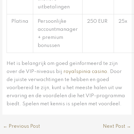
uitbetalingen
Platina
Persoonlijke
250 EUR
25x
accountmanager
+ premium
bonussen
Het is belangrijk om goed geïnformeerd te zijn
over de VIP-niveaus bij
royalspinia casino
. Door
de juiste verwachtingen te hebben en goed
voorbereid te zijn, kunt u het meeste halen uit uw
ervaring en de voordelen die het VIP-programma
biedt. Spelen met kennis is spelen met voordeel.
←
Previous Post
Next Post
→