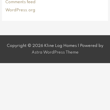
Comments feed
WordPress.org
Copyright © 2026
Kline Log Homes
| Powered by
Astra WordPress Theme