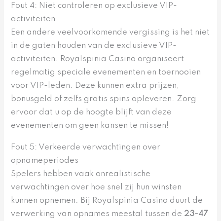
Fout 4: Niet controleren op exclusieve VIP-
activiteiten
Een andere veelvoorkomende vergissing is het niet
in de gaten houden van de exclusieve VIP-
activiteiten. Royalspinia Casino organiseert
regelmatig speciale evenementen en toernooien
voor VIP-leden. Deze kunnen extra prijzen,
bonusgeld of zelfs gratis spins opleveren. Zorg
ervoor dat u op de hoogte blijft van deze
evenementen om geen kansen te missen!
Fout 5: Verkeerde verwachtingen over
opnameperiodes
Spelers hebben vaak onrealistische
verwachtingen over hoe snel zij hun winsten
kunnen opnemen. Bij Royalspinia Casino duurt de
verwerking van opnames meestal tussen de
23-47