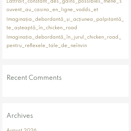
Lattrait_constant_des_gains_possibles_mène_s
ouvent_au_casino_en_ligne_vodds_et
Imaginația_debordantă_și_acțiunea_palpitantă_
te_așteaptă_în_chicken_road
Imaginația_debordantă_în_jurul_chicken_road_
pentru_reflexele_tale_de_neînvin
Recent Comments
Archives
August 2026