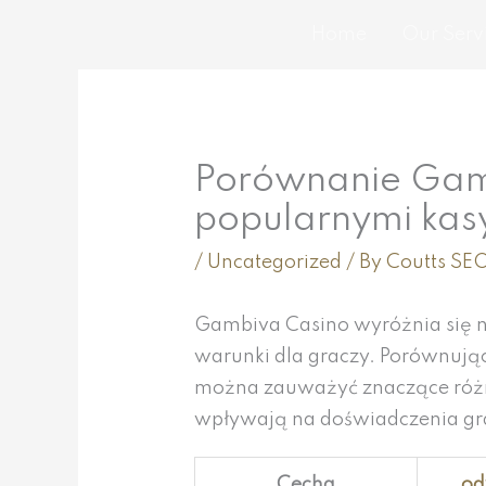
Skip
Home
Our Serv
to
content
Porównanie Gamb
popularnymi kas
/
Uncategorized
/ By
Coutts SE
Gambiva Casino wyróżnia się na
warunki dla graczy. Porównując
można zauważyć znaczące różn
wpływają na doświadczenia gr
Cecha
od