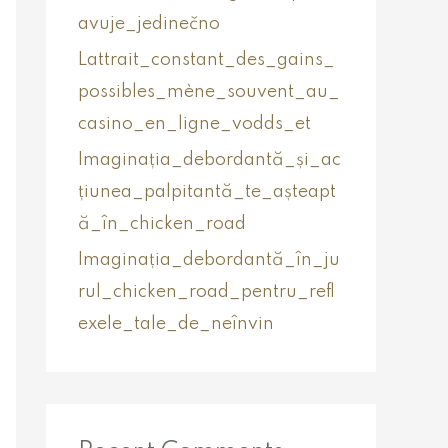
avuje_jedinečno
Lattrait_constant_des_gains_
possibles_mène_souvent_au_
casino_en_ligne_vodds_et
Imaginația_debordantă_și_ac
țiunea_palpitantă_te_așteapt
ă_în_chicken_road
Imaginația_debordantă_în_ju
rul_chicken_road_pentru_refl
exele_tale_de_neînvin