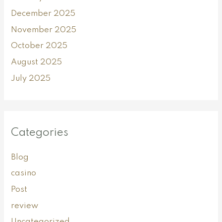
December 2025
November 2025
October 2025
August 2025
July 2025
Categories
Blog
casino
Post
review
Uncategorized