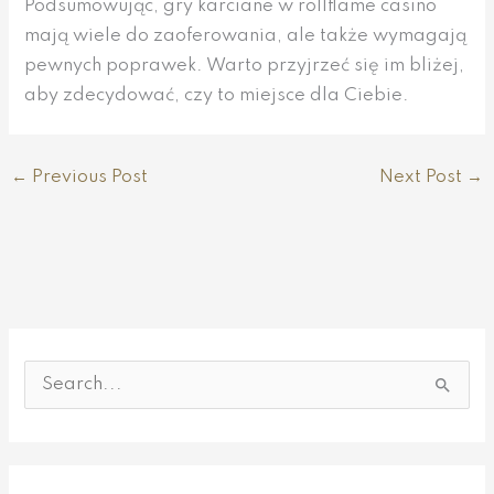
Podsumowując, gry karciane w rollflame casino
mają wiele do zaoferowania, ale także wymagają
pewnych poprawek. Warto przyjrzeć się im bliżej,
aby zdecydować, czy to miejsce dla Ciebie.
←
Previous Post
Next Post
→
S
e
a
r