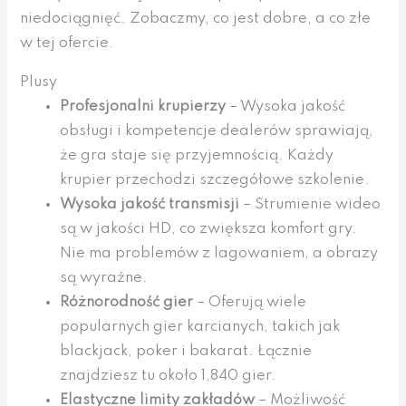
niedociągnięć. Zobaczmy, co jest dobre, a co złe
w tej ofercie.
Plusy
Profesjonalni krupierzy
– Wysoka jakość
obsługi i kompetencje dealerów sprawiają,
że gra staje się przyjemnością. Każdy
krupier przechodzi szczegółowe szkolenie.
Wysoka jakość transmisji
– Strumienie wideo
są w jakości HD, co zwiększa komfort gry.
Nie ma problemów z lagowaniem, a obrazy
są wyraźne.
Różnorodność gier
– Oferują wiele
popularnych gier karcianych, takich jak
blackjack, poker i bakarat. Łącznie
znajdziesz tu około 1,840 gier.
Elastyczne limity zakładów
– Możliwość