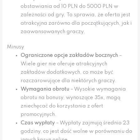
obstawiania od 10 PLN do 5000 PLN w
zależności od gry. To sprawia, że oferta jest
atrakcyjna zarówno dla początkujących, jak i
zaawansowanych graczy.
Minusy
Ograniczone opcje zakładów bocznych
–
Wiele gier nie oferuje atrakcyjnych
zakładów dodatkowych, co może być
rozczarowujące dla niektórych graczy.
Wymagania obrotu
– Wysokie wymagania
obrotu na bonusy, wynoszące 35x, mogą
zniechęcać do korzystania z ofert
promocyjnych.
Czas wypłaty
– Wypłaty zajmują średnio 23
godziny, co jest dość wolne w porównaniu do
innych kasyn online.