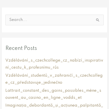
S
e
a
r
Recent Posts
c
h
Vzdělávání_s_czechcollege_cz_nabízí_inspirativ
f
ní_cestu_k_profesnímu_růs
o
Vzdělávání_studentů_v_zahraničí_s_czechcolleg
r
e_cz_představuje_jedinečno
:
Lattrait_constant_des_gains_possibles_mène_s
ouvent_au_casino_en_ligne_vodds_et
Imaginația_debordantă_și_acțiunea_palpitantă_