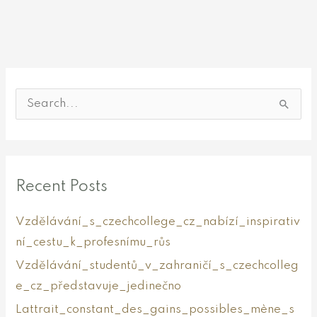
S
e
a
r
Recent Posts
c
h
Vzdělávání_s_czechcollege_cz_nabízí_inspirativ
f
ní_cestu_k_profesnímu_růs
o
Vzdělávání_studentů_v_zahraničí_s_czechcolleg
r
e_cz_představuje_jedinečno
:
Lattrait_constant_des_gains_possibles_mène_s