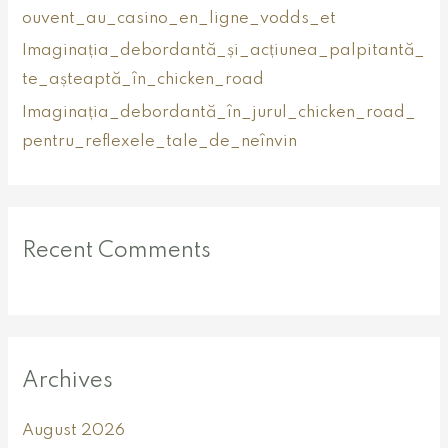
ouvent_au_casino_en_ligne_vodds_et
Imaginația_debordantă_și_acțiunea_palpitantă_
te_așteaptă_în_chicken_road
Imaginația_debordantă_în_jurul_chicken_road_
pentru_reflexele_tale_de_neînvin
Recent Comments
Archives
August 2026