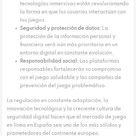
tecnologías inmersivas están revolucionando
la forma en que los usuarios interactúan con
los juegos.
Seguridad y protección de datos:
La
protección de la información personal y
financiera será aún más prioritaria en un
entorno digital en constante evolución.
Responsabilidad social:
Las plataformas
responsables fortalecerán su compromiso
con el juego saludable y las campañas de
prevención del juego problemático.
La regulación en constante adaptación, la
innovación tecnológica y la creciente cultura de
seguridad digital hacen que el mercado de juego
en línea en España sea uno de los más sólidos y
prometedores del continente europeo.