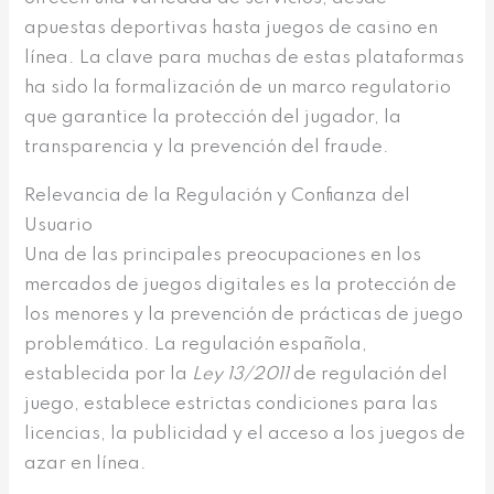
apuestas deportivas hasta juegos de casino en
línea. La clave para muchas de estas plataformas
ha sido la formalización de un marco regulatorio
que garantice la protección del jugador, la
transparencia y la prevención del fraude.
Relevancia de la Regulación y Confianza del
Usuario
Una de las principales preocupaciones en los
mercados de juegos digitales es la protección de
los menores y la prevención de prácticas de juego
problemático. La regulación española,
establecida por la
Ley 13/2011
de regulación del
juego, establece estrictas condiciones para las
licencias, la publicidad y el acceso a los juegos de
azar en línea.