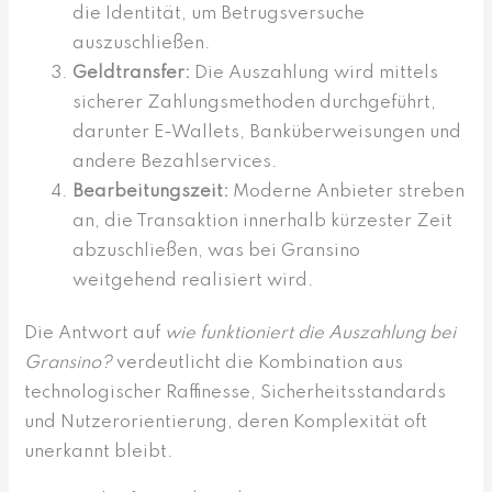
die Identität, um Betrugsversuche
auszuschließen.
Geldtransfer:
Die Auszahlung wird mittels
sicherer Zahlungsmethoden durchgeführt,
darunter E-Wallets, Banküberweisungen und
andere Bezahlservices.
Bearbeitungszeit:
Moderne Anbieter streben
an, die Transaktion innerhalb kürzester Zeit
abzuschließen, was bei Gransino
weitgehend realisiert wird.
Die Antwort auf
wie funktioniert die Auszahlung bei
Gransino?
verdeutlicht die Kombination aus
technologischer Raffinesse, Sicherheitsstandards
und Nutzerorientierung, deren Komplexität oft
unerkannt bleibt.