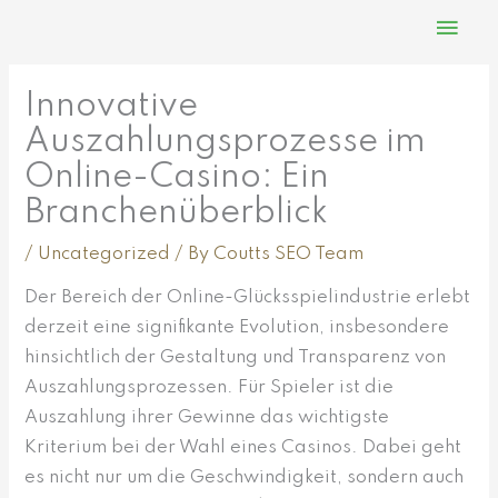
Skip
Mai
to
Men
content
Innovative
Auszahlungsprozesse im
Online-Casino: Ein
Branchenüberblick
/
Uncategorized
/ By
Coutts SEO Team
Der Bereich der Online-Glücksspielindustrie erlebt
derzeit eine signifikante Evolution, insbesondere
hinsichtlich der Gestaltung und Transparenz von
Auszahlungsprozessen. Für Spieler ist die
Auszahlung ihrer Gewinne das wichtigste
Kriterium bei der Wahl eines Casinos. Dabei geht
es nicht nur um die Geschwindigkeit, sondern auch