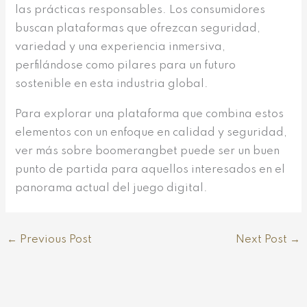
las prácticas responsables. Los consumidores
buscan plataformas que ofrezcan seguridad,
variedad y una experiencia inmersiva,
perfilándose como pilares para un futuro
sostenible en esta industria global.
Para explorar una plataforma que combina estos
elementos con un enfoque en calidad y seguridad,
ver más sobre boomerangbet puede ser un buen
punto de partida para aquellos interesados en el
panorama actual del juego digital.
←
Previous Post
Next Post
→