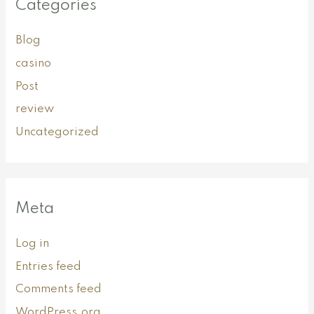
Categories
Blog
casino
Post
review
Uncategorized
Meta
Log in
Entries feed
Comments feed
WordPress.org