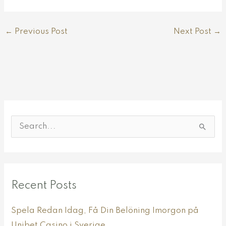
←
Previous Post
Next Post
→
S
e
a
r
Recent Posts
c
h
Spela Redan Idag, Få Din Belöning Imorgon på
f
Unibet Casino i Sverige