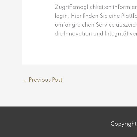
Zugriffsmöglichkeiten informier
login. Hier finden Sie eine Plat
umfangreichen Service auszeichn
die Innovation und Integrität ver
←
Previous Post
Copyrigh