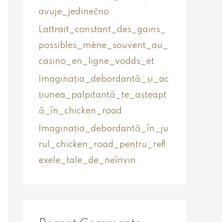
avuje_jedinečno
Lattrait_constant_des_gains_
possibles_mène_souvent_au_
casino_en_ligne_vodds_et
Imaginația_debordantă_și_ac
țiunea_palpitantă_te_așteapt
ă_în_chicken_road
Imaginația_debordantă_în_ju
rul_chicken_road_pentru_refl
exele_tale_de_neînvin