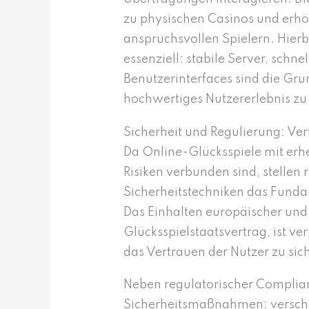
zu physischen Casinos und erhö
anspruchsvollen Spielern. Hierbe
essenziell: stabile Server, schn
Benutzerinterfaces sind die Gru
hochwertiges Nutzererlebnis zu
Sicherheit und Regulierung: Ve
Da Online-Glücksspiele mit erhe
Risiken verbunden sind, stelle
Sicherheitstechniken das Funda
Das Einhalten europäischer und
Glücksspielstaatsvertrag, ist ve
das Vertrauen der Nutzer zu sic
Neben regulatorischer Complian
Sicherheitsmaßnahmen: verschl