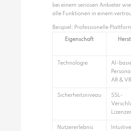
bei einem seriösen Anbieter w
alle Funktionen in einem vertra
Beispiel: Professionelle Plattfo
Eigenschaft
Herst
Technologie
AI-basi
Personal
AR & V
Sicherheitsniveau
SSL-
Verschl
Lizenze
Nutzererlebnis
Intuitive