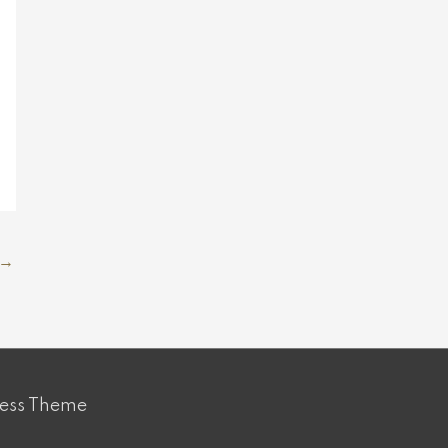
→
ress Theme