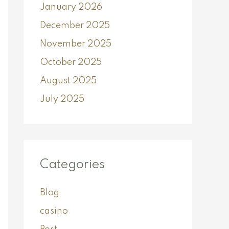
January 2026
December 2025
November 2025
October 2025
August 2025
July 2025
Categories
Blog
casino