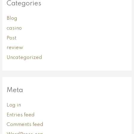
Categories
Blog
casino
Post
review
Uncategorized
Meta
Log in
Entries feed
Comments feed