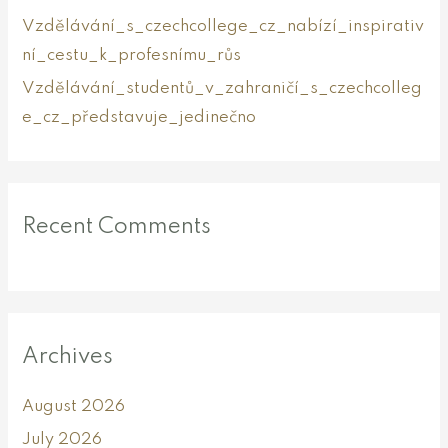
Vzdělávání_s_czechcollege_cz_nabízí_inspirativ
ní_cestu_k_profesnímu_růs
Vzdělávání_studentů_v_zahraničí_s_czechcolleg
e_cz_představuje_jedinečno
Recent Comments
Archives
August 2026
July 2026