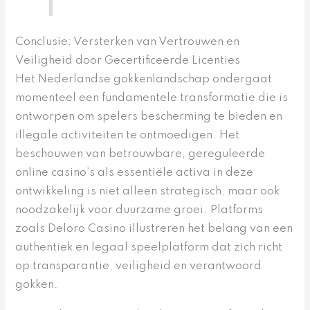
Conclusie: Versterken van Vertrouwen en
Veiligheid door Gecertificeerde Licenties
Het Nederlandse gokkenlandschap ondergaat
momenteel een fundamentele transformatie die is
ontworpen om spelers bescherming te bieden en
illegale activiteiten te ontmoedigen. Het
beschouwen van betrouwbare, gereguleerde
online casino’s als essentiële activa in deze
ontwikkeling is niet alleen strategisch, maar ook
noodzakelijk voor duurzame groei. Platforms
zoals Deloro Casino illustreren het belang van een
authentiek en legaal speelplatform dat zich richt
op transparantie, veiligheid en verantwoord
gokken.