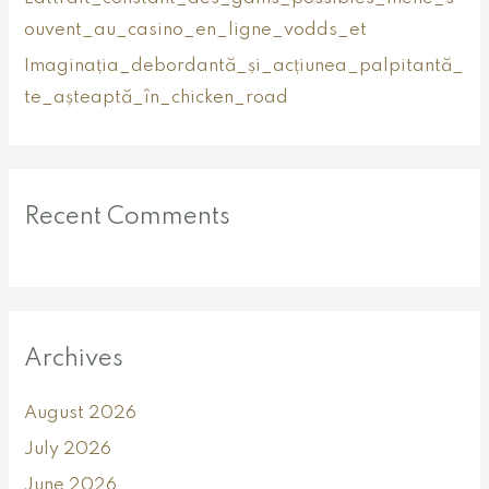
ouvent_au_casino_en_ligne_vodds_et
Imaginația_debordantă_și_acțiunea_palpitantă_
te_așteaptă_în_chicken_road
Recent Comments
Archives
August 2026
July 2026
June 2026