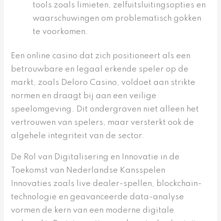
tools zoals limieten, zelfuitsluitingsopties en
waarschuwingen om problematisch gokken
te voorkomen.
Een online casino dat zich positioneert als een
betrouwbare en legaal erkende speler op de
markt, zoals Deloro Casino, voldoet aan strikte
normen en draagt bij aan een veilige
speelomgeving. Dit ondergraven niet alleen het
vertrouwen van spelers, maar versterkt ook de
algehele integriteit van de sector.
De Rol van Digitalisering en Innovatie in de
Toekomst van Nederlandse Kansspelen
Innovaties zoals live dealer-spellen, blockchain-
technologie en geavanceerde data-analyse
vormen de kern van een moderne digitale