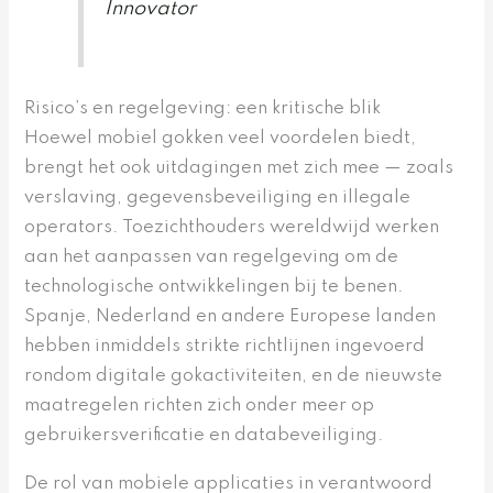
Innovator
Risico’s en regelgeving: een kritische blik
Hoewel mobiel gokken veel voordelen biedt,
brengt het ook uitdagingen met zich mee — zoals
verslaving, gegevensbeveiliging en illegale
operators. Toezichthouders wereldwijd werken
aan het aanpassen van regelgeving om de
technologische ontwikkelingen bij te benen.
Spanje, Nederland en andere Europese landen
hebben inmiddels strikte richtlijnen ingevoerd
rondom digitale gokactiviteiten, en de nieuwste
maatregelen richten zich onder meer op
gebruikersverificatie en databeveiliging.
De rol van mobiele applicaties in verantwoord