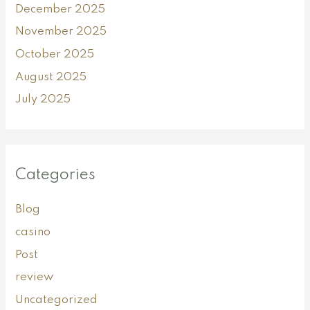
December 2025
November 2025
October 2025
August 2025
July 2025
Categories
Blog
casino
Post
review
Uncategorized