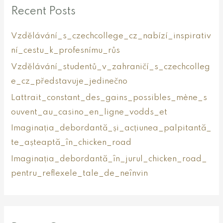
Recent Posts
c
h
Vzdělávání_s_czechcollege_cz_nabízí_inspirativ
f
ní_cestu_k_profesnímu_růs
o
Vzdělávání_studentů_v_zahraničí_s_czechcolleg
r
e_cz_představuje_jedinečno
:
Lattrait_constant_des_gains_possibles_mène_s
ouvent_au_casino_en_ligne_vodds_et
Imaginația_debordantă_și_acțiunea_palpitantă_
te_așteaptă_în_chicken_road
Imaginația_debordantă_în_jurul_chicken_road_
pentru_reflexele_tale_de_neînvin