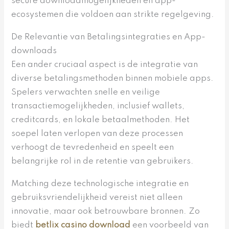
secure downloadmogelijkheden en app-
ecosystemen die voldoen aan strikte regelgeving.
De Relevantie van Betalingsintegraties en App-
downloads
Een ander cruciaal aspect is de integratie van
diverse betalingsmethoden binnen mobiele apps.
Spelers verwachten snelle en veilige
transactiemogelijkheden, inclusief wallets,
creditcards, en lokale betaalmethoden. Het
soepel laten verlopen van deze processen
verhoogt de tevredenheid en speelt een
belangrijke rol in de retentie van gebruikers.
Matching deze technologische integratie en
gebruiksvriendelijkheid vereist niet alleen
innovatie, maar ook betrouwbare bronnen. Zo
biedt
betlix casino download
een voorbeeld van