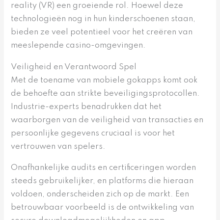
reality (VR) een groeiende rol. Hoewel deze
technologieën nog in hun kinderschoenen staan,
bieden ze veel potentieel voor het creëren van
meeslepende casino-omgevingen.
Veiligheid en Verantwoord Spel
Met de toename van mobiele gokapps komt ook
de behoefte aan strikte beveiligingsprotocollen.
Industrie-experts benadrukken dat het
waarborgen van de veiligheid van transacties en
persoonlijke gegevens cruciaal is voor het
vertrouwen van spelers.
Onafhankelijke audits en certificeringen worden
steeds gebruikelijker, en platforms die hieraan
voldoen, onderscheiden zich op de markt. Een
betrouwbaar voorbeeld is de ontwikkeling van