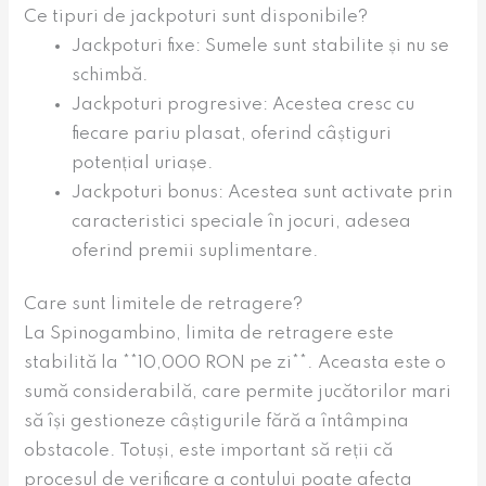
Ce tipuri de jackpoturi sunt disponibile?
Jackpoturi fixe: Sumele sunt stabilite și nu se
schimbă.
Jackpoturi progresive: Acestea cresc cu
fiecare pariu plasat, oferind câștiguri
potențial uriașe.
Jackpoturi bonus: Acestea sunt activate prin
caracteristici speciale în jocuri, adesea
oferind premii suplimentare.
Care sunt limitele de retragere?
La Spinogambino, limita de retragere este
stabilită la **10,000 RON pe zi**. Aceasta este o
sumă considerabilă, care permite jucătorilor mari
să își gestioneze câștigurile fără a întâmpina
obstacole. Totuși, este important să reții că
procesul de verificare a contului poate afecta