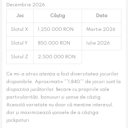
Decembrie 2026
Joc
Câștig
Data
Slotul X
1,250,000 RON
Martie 2026
Slotul Y
850,000 RON
Iulie 2026
Slotul Z
2,500,000 RON
Ce mi-a atras atenția a fost diversitatea jocurilor
disponibile. Aproximativ **1,840** de jocuri sunt la
dispoziția jucătorilor, fiecare cu propriile sale
particularități, bonusuri și șanse de câștig.
Această varietate nu doar că menține interesul,
dar și maximizează șansele de a câștiga
jackpoturi.