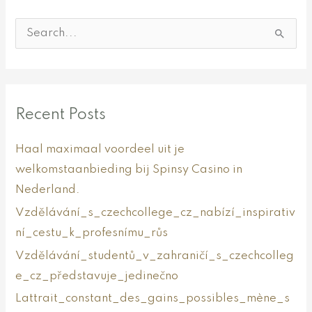
S
e
a
r
Recent Posts
c
h
Haal maximaal voordeel uit je
f
welkomstaanbieding bij Spinsy Casino in
o
Nederland.
r
Vzdělávání_s_czechcollege_cz_nabízí_inspirativ
:
ní_cestu_k_profesnímu_růs
Vzdělávání_studentů_v_zahraničí_s_czechcolleg
e_cz_představuje_jedinečno
Lattrait_constant_des_gains_possibles_mène_s