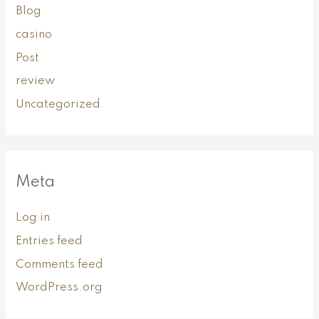
Blog
casino
Post
review
Uncategorized
Meta
Log in
Entries feed
Comments feed
WordPress.org