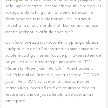
sale impresionante. Aceste câteva miliarde de lei
câștigate de-a lungul anilor demonstrează nu
doar generozitatea platformei, ci și atracția
irezistibilă a jocurilor de slot. Dar ce anume face
aceste jackpoturi atât de speciale?
Cum funcționează jackpoturile la Spinogambino?
Jackpoturile de la Spinogambino sunt concepute
să ofere câștiguri semnificative printr-un sistem de
payout care se bazează pe un procentaj RTP
(Return to Player) de **96.3%**. Acest procent
indică faptul că, în medie, pentru fiecare 100 RON
jucați, 96.3 RON sunt returnați jucătorilor pe
termen lung. Această rată de returnare face ca
fiecare sesiune de joc să fie plină de speranță și
anticipare.