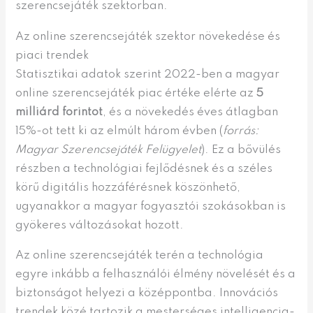
szerencsejáték szektorban.
Az online szerencsejáték szektor növekedése és
piaci trendek
Statisztikai adatok szerint 2022-ben a magyar
online szerencsejáték piac értéke elérte az
5
milliárd forintot
, és a növekedés éves átlagban
15%-ot tett ki az elmúlt három évben (
forrás:
Magyar Szerencsejáték Felügyelet
). Ez a bővülés
részben a technológiai fejlődésnek és a széles
körű digitális hozzáférésnek köszönhető,
ugyanakkor a magyar fogyasztói szokásokban is
gyökeres változásokat hozott.
Az online szerencsejáték terén a technológia
egyre inkább a felhasználói élmény növelését és a
biztonságot helyezi a középpontba. Innovációs
trendek közé tartozik a mesterséges intelligencia-