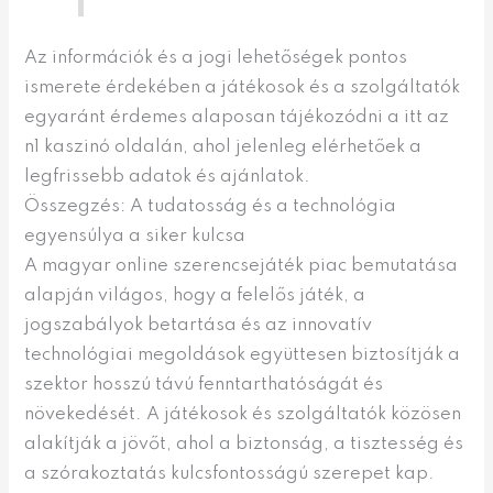
Az információk és a jogi lehetőségek pontos
ismerete érdekében a játékosok és a szolgáltatók
egyaránt érdemes alaposan tájékozódni a itt az
n1 kaszinó oldalán, ahol jelenleg elérhetőek a
legfrissebb adatok és ajánlatok.
Összegzés: A tudatosság és a technológia
egyensúlya a siker kulcsa
A magyar online szerencsejáték piac bemutatása
alapján világos, hogy a felelős játék, a
jogszabályok betartása és az innovatív
technológiai megoldások együttesen biztosítják a
szektor hosszú távú fenntarthatóságát és
növekedését. A játékosok és szolgáltatók közösen
alakítják a jövőt, ahol a biztonság, a tisztesség és
a szórakoztatás kulcsfontosságú szerepet kap.