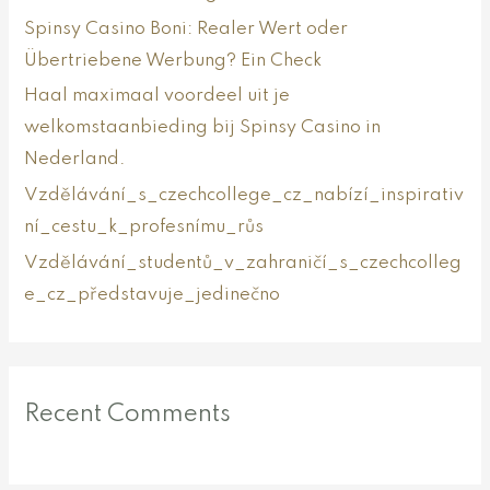
o
Spinsy Casino Boni: Realer Wert oder
r
Übertriebene Werbung? Ein Check
:
Haal maximaal voordeel uit je
welkomstaanbieding bij Spinsy Casino in
Nederland.
Vzdělávání_s_czechcollege_cz_nabízí_inspirativ
ní_cestu_k_profesnímu_růs
Vzdělávání_studentů_v_zahraničí_s_czechcolleg
e_cz_představuje_jedinečno
Recent Comments