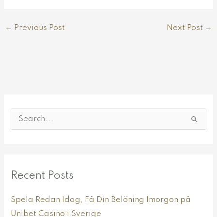
←
Previous Post
Next Post
→
S
e
a
r
Recent Posts
c
h
Spela Redan Idag, Få Din Belöning Imorgon på
f
Unibet Casino i Sverige