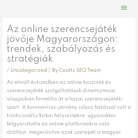
Skip
Mai
to
Men
content
Az online szerencsejáték
jövője Magyarországon:
trendek, szabályozás és
stratégiák
/
Uncategorized
/ By
Coutts SEO Team
Az elmúlt évtizedben az online kaszinók és
szerencsejáték szolgáltatások dinamizmusa
alapjaiban formálta át a hazai szerencsejáték-
ipart. A koronavírus-járvány súlyos hatással volt a
tradicionális fizikai helyszínekre, ugyanakkor
felgyorsította az online platformokra való
átállást, megerősítve azok szerepét a magyar