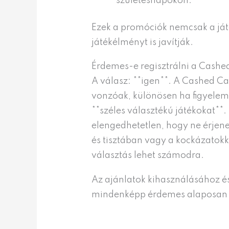
születésnapokon.
Ezek a promóciók nemcsak a já
játékélményt is javítják.
Érdemes-e regisztrálni a Cash
A válasz: **igen**. A Cashed C
vonzóak, különösen ha figyelem
**széles választékú játékokat**
elengedhetetlen, hogy ne érjene
és tisztában vagy a kockázatok
választás lehet számodra.
Az ajánlatok kihasználásához é
mindenképp érdemes alaposan 