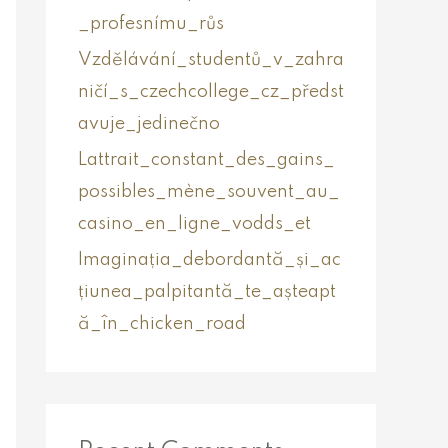
_profesnímu_růs
Vzdělávání_studentů_v_zahra
ničí_s_czechcollege_cz_předst
avuje_jedinečno
Lattrait_constant_des_gains_
possibles_mène_souvent_au_
casino_en_ligne_vodds_et
Imaginația_debordantă_și_ac
țiunea_palpitantă_te_așteapt
ă_în_chicken_road