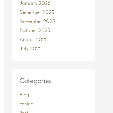
January 2026
December 2025
November 2025
October 2025
August 2025
July 2025
Categories
Blog
casino