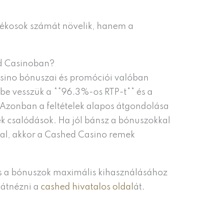
tékosok számát növelik, hanem a
ed Casinoban?
asino bónuszai és promóciói valóban
be vesszük a **96.3%-os RTP-t** és a
. Azonban a feltételek alapos átgondolása
k csalódások. Ha jól bánsz a bónuszokkal
kal, akkor a Cashed Casino remek
s a bónuszok maximális kihasználásához
átnézni a
cashed hivatalos oldal
át.