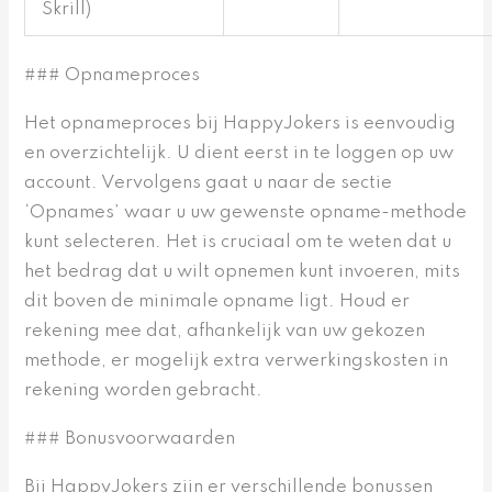
Skrill)
### Opnameproces
Het opnameproces bij HappyJokers is eenvoudig
en overzichtelijk. U dient eerst in te loggen op uw
account. Vervolgens gaat u naar de sectie
‘Opnames’ waar u uw gewenste opname-methode
kunt selecteren. Het is cruciaal om te weten dat u
het bedrag dat u wilt opnemen kunt invoeren, mits
dit boven de minimale opname ligt. Houd er
rekening mee dat, afhankelijk van uw gekozen
methode, er mogelijk extra verwerkingskosten in
rekening worden gebracht.
### Bonusvoorwaarden
Bij HappyJokers zijn er verschillende bonussen