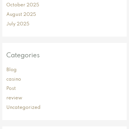
October 2025
August 2025
July 2025
Categories
Blog
casino
Post
review
Uncategorized