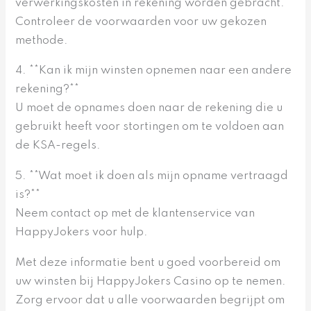
verwerkingskosten in rekening worden gebracht.
Controleer de voorwaarden voor uw gekozen
methode.
4. **Kan ik mijn winsten opnemen naar een andere
rekening?**
U moet de opnames doen naar de rekening die u
gebruikt heeft voor stortingen om te voldoen aan
de KSA-regels.
5. **Wat moet ik doen als mijn opname vertraagd
is?**
Neem contact op met de klantenservice van
HappyJokers voor hulp.
Met deze informatie bent u goed voorbereid om
uw winsten bij HappyJokers Casino op te nemen.
Zorg ervoor dat u alle voorwaarden begrijpt om