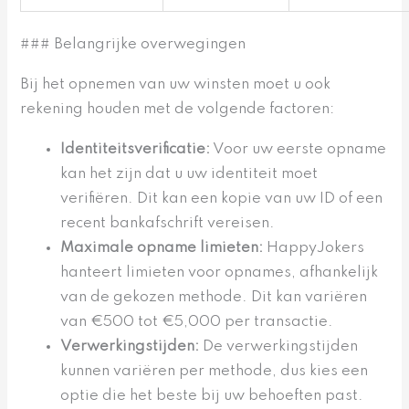
### Belangrijke overwegingen
Bij het opnemen van uw winsten moet u ook
rekening houden met de volgende factoren:
Identiteitsverificatie:
Voor uw eerste opname
kan het zijn dat u uw identiteit moet
verifiëren. Dit kan een kopie van uw ID of een
recent bankafschrift vereisen.
Maximale opname limieten:
HappyJokers
hanteert limieten voor opnames, afhankelijk
van de gekozen methode. Dit kan variëren
van €500 tot €5,000 per transactie.
Verwerkingstijden:
De verwerkingstijden
kunnen variëren per methode, dus kies een
optie die het beste bij uw behoeften past.