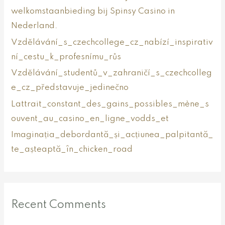
f
welkomstaanbieding bij Spinsy Casino in
o
Nederland.
r
Vzdělávání_s_czechcollege_cz_nabízí_inspirativ
:
ní_cestu_k_profesnímu_růs
Vzdělávání_studentů_v_zahraničí_s_czechcolleg
e_cz_představuje_jedinečno
Lattrait_constant_des_gains_possibles_mène_s
ouvent_au_casino_en_ligne_vodds_et
Imaginația_debordantă_și_acțiunea_palpitantă_
te_așteaptă_în_chicken_road
Recent Comments