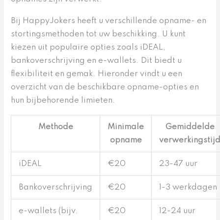
Bij HappyJokers heeft u verschillende opname- en
stortingsmethoden tot uw beschikking. U kunt
kiezen uit populaire opties zoals iDEAL,
bankoverschrijving en e-wallets. Dit biedt u
flexibiliteit en gemak. Hieronder vindt u een
overzicht van de beschikbare opname-opties en
hun bijbehorende limieten.
Methode
Minimale
Gemiddelde
opname
verwerkingstij
iDEAL
€20
23-47 uur
Bankoverschrijving
€20
1-3 werkdagen
e-wallets (bijv.
€20
12-24 uur